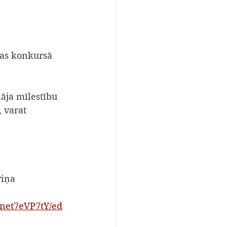
kas konkursā 
āja mīlestību 
 varat 
viņa 
Bnet7eVP7tY/ed