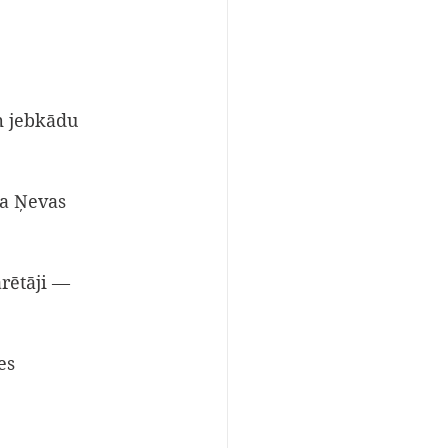
m jebkādu 
za Ņevas 
rētāji — 
es 