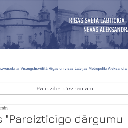
RĪGAS SVĒTĀ LABTICĪGĀ 
ŅEVAS ALEKSANDR
izveisota ar Visaugstisvētītā Rīgas un visas Latvijas Metropolīta Aleksandra
Palīdzība dievnamam
1 min
 "Pareizticīgo dārgumu