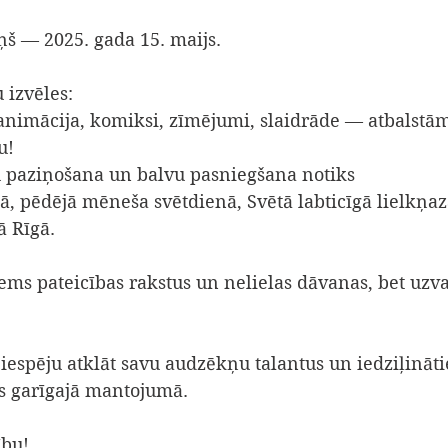
ņš — 2025. gada 15. maijs.
 izvēles:
, animācija, komiksi, zīmējumi, slaidrāde — atbalstā
u!
 paziņošana un balvu pasniegšana notiks
jā, pēdējā mēneša svētdienā, Svētā labticīgā lielkņa
ā Rīgā.
ems pateicības rakstus un nelielas dāvanas, bet uzva
iespēju atklāt savu audzēkņu talantus un iedziļināti
as garīgajā mantojumā.
ību!