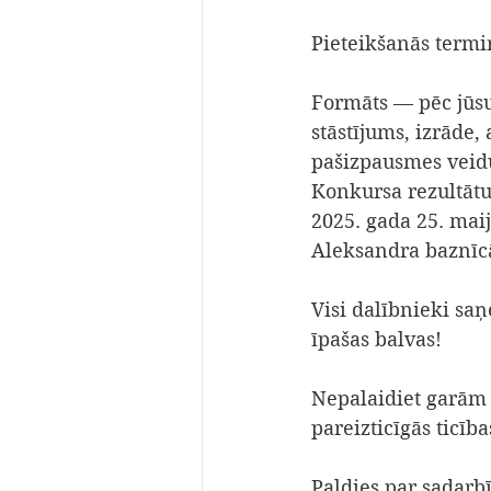
Pieteikšanās termi
Formāts — pēc jūsu
stāstījums, izrāde
pašizpausmes veid
Konkursa rezultātu
2025. gada 25. mai
Aleksandra baznīc
Visi dalībnieki saņ
īpašas balvas!
Nepalaidiet garām 
pareizticīgās ticīb
Paldies par sadarb