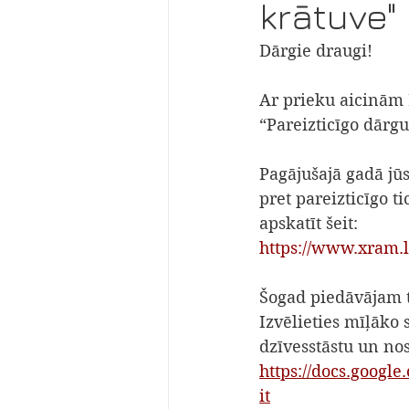
krātuve"
Dārgie draugi!
Ar prieku aicinām L
“Pareizticīgo dārg
Pagājušajā gadā jūs
pret pareizticīgo t
apskatīt šeit:
https://www.xram.l
Šogad piedāvājam t
Izvēlieties mīļāko s
dzīvesstāstu un nos
https://docs.goog
it