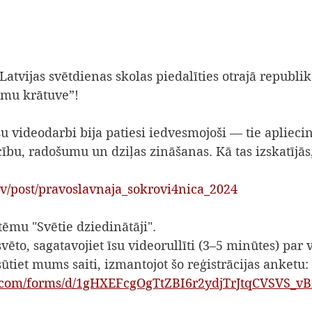
atvijas svētdienas skolas piedalīties otrajā republi
umu krātuve”!
u videodarbi bija patiesi iedvesmojoši — tie apliecin
icību, radošumu un dziļas zināšanas. Kā tas izskatījās,
v/post/pravoslavnaja_sokrovi4nica_2024
ēmu "Svētie dziedinātāji".
vēto, sagatavojiet īsu videorullīti (3–5 minūtes) par 
ūtiet mums saiti, izmantojot šo reģistrācijas anketu:
le.com/forms/d/1gHXEFcgOgTtZBI6r2ydjTrJtqCVSVS_v