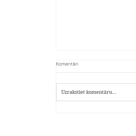
Komentāri
Akafisti
Uzrakstiet komentāru...
Подпишитесь на