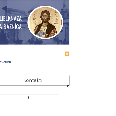
LIELKŅAZA
A BAZNĪCA
 svetību
Kontakti