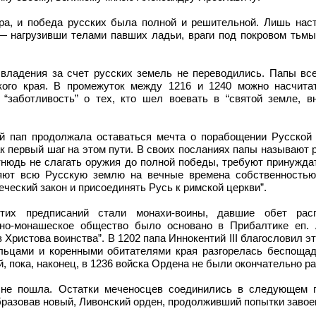
ра, и победа русских была полной и решительной. Лишь нас
— нагрузивши телами павших ладьи, враги под покровом тьмы
 владения за счет русских земель не переводились. Папы вс
кого края. В промежуток между 1216 и 1240 можно насчита
заботливость” о тех, кто шел воевать в “святой земле, в
й пап продолжала оставаться мечта о порабощении Русской 
к первый шаг на этом пути. В своих посланиях папы называют
тнюдь не слагать оружия до полной победы, требуют принужда
ляют всю Русскую землю на вечные времена собственностью
ческий закон и присоединять Русь к римской церкви”.
тих предписаний стали монахи-воины, давшие обет расп
нно-монашеское общество было основано в Прибалтике еп.
Христова воинства”. В 1202 папа Иннокентий III благословил эт
цами и коренными обитателями края разгорелась беспощад
, пока, наконец, в 1236 войска Ордена не были окончательно р
 не пошла. Остатки меченосцев соединились в следующем 
бразовав новый, Ливонский орден, продолживший попытки завое