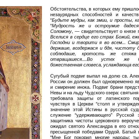
Обстоятельства, в которых ему пришло
незаурядных способностей и качеств
“
Будьте мудры, как змии, и просты, ка
“
Мудрость же и остроумие дадеся
Соломону
, — свидетельствует о князе 
Вселися в сердце его страх Божий, еж
Господни и творити я во всем... Сми
держаше, воздержася и бдя, чистоту
соблюдаше, кротость же стяж
отвращашеся....Во устех же б
божественная словеса, услаждающа его
Сугубый подвиг выпал на долю св. Але
России он должен был одновременно яв
и смирение инока. Подвиг брани предс
Невы и на льду Чудского озера: святыня
требовала защиты от латинского по
чувствуя в Церкви “столп и утвержде
значение этой Истины в русской суд
служение “удерживающего” Русской
защитника чистоты церковного вероуче
ожидал святого Александра в его отно
пресыщенной победами Ордой. Батый п
“Мне Бог покорил многие народы: т