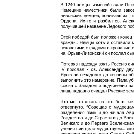
В 1240 немцы изменой взяли Пско
Немецкие наместники были зако
ливонских немцев, понимавших, ч
Ордена. Их-то и разбил св. Алек
получившей название Ледового по
Этой победой был положен конец п
вражды. Немцы хоть и оставили м
псковскими отрядами в кровавые с
на Юрьев-Ливонский он послал сын
Потеряв надежду взять Россию сил
IV прислал к св. Александру дв
Ярослав незадолго до кончины о
выполнить это намерение. Папа уб
союза с Западом и подчинения па
лишь недавно очищал Русские зем
Что мог ответить на это блгв. к
отвергнуто. “Совещав с мудрецам
разделения язык и до начала Авра
Рождества и до Страсти и до Воск
Великаго и до Перваго Вселенскаг
учения сии цело-мудрствуем... як
предания святых отец Седми Собо