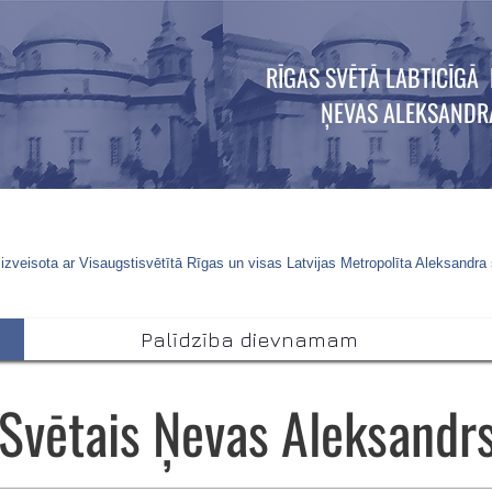
RĪGAS SVĒTĀ LABTICĪGĀ 
ŅEVAS ALEKSANDR
izveisota ar Visaugstisvētītā Rīgas un visas Latvijas Metropolīta Aleksandra
Palīdzība dievnamam
Svētais Ņevas Aleksandr