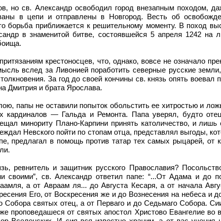
в, но св. Александр освободил город внезапным походом, да
ваны в цепи и отправлены в Новгород. Весть об освобожде
то борьба приближается к решительному моменту. В поход вы
сандр в знаменитой битве, состоявшейся 5 апреля 1242 на л
боища.
ритязаниям крестоносцев, что, однако, вовсе не означало пр
ысль вслед за Ливонией поработить северные русские земли,
толкновения. За год до своей кончины св. князь опять воевал п
а Дмитрия и брата Ярослава.
ою, папы не оставили попыток обольстить ее хитростью и лож
ух кардиналов — Гальда и Ремонта. Папа уверял, будто отец
бещал минориту Плано-Карпини принять католичество, и лишь
еждал Невского пойти по стопам отца, представлял выгоды, кот
пе, предлагал в помощь против татар тех самых рыцарей, от 
ли.
нязь, ревнитель и защитник русского Православия? Посольст
и своими”, св. Александр ответил папе: “...От Адама и до п
амля, а от Авраам ля... до Августа Кесаря, а от начала Авг
ресения Его, от Воскресения же и до Вознесения на небеса и д
о Собора святых отец, а от Перваго и до Седьмаго Собора. Сии
оже проповедашеся от святых апостол Христово Евангелие во в
р Вселенских. И сия вся известно храним, а от вас учения 