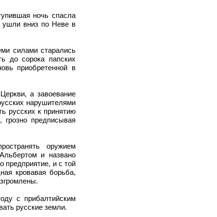
тупившая ночь спасла
 ушли вниз по Неве в
еми силами старались
ть до сорока папских
новь приобретенной в
Церкви, а завоевание
 русских нарушителями
ть русских к принятию
, грозно предписывая
ространять оружием
 Альбертом и названо
о предприятие, и с той
ная кровавая борьба,
азгромлены.
году с прибалтийским
вать русские земли.