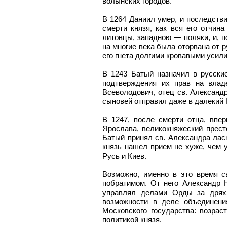
волынских городов.
В 1264 Даниил умер, и последстви
смерти князя, как вся его отчи
литовцы, западною — поляки, и, 
на многие века была оторвана от 
его гнета долгими кровавыми усили
В 1243 Батый назначил в русски
подтверждения их прав на влад
Всеволодович, отец св. Александ
сыновей отправил даже в далекий К
В 1247, после смерти отца, впе
Ярослава, великокняжеский прест
Батый принял св. Александра лас
князь нашел прием не хуже, чем 
Русь и Киев.
Возможно, именно в это время с
побратимом. От него Александр 
управлял делами Орды за дряхл
возможности в деле объединени
Московского государства: возрас
политикой князя.