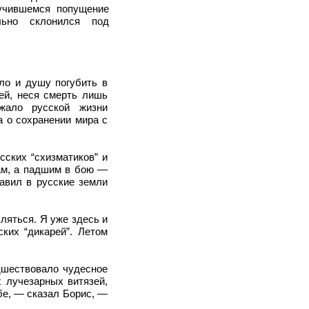
учившемся попущение
льно склонился под
ло и душу погубить в
ей, неся смерть лишь
жало русской жизни
а о сохранении мира с
сских “схизматиков” и
ам, а падшим в бою —
авил в русские земли
ляться. Я уже здесь и
ких “дикарей”. Летом
дшествовало чудесное
 лучезарных витязей,
бе, — сказал Борис, —