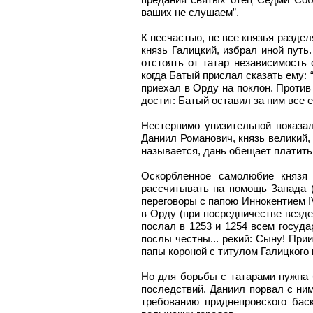
ваших не слушаем”.
К несчастью, не все князья разде
князь Галицкий, избрал иной пут
отстоять от татар независимость 
когда Батый прислал сказать ему: 
приехал в Орду на поклон. Против
достиг: Батый оставил за ним все е
Нестерпимо унизительной показал
Даниил Романович, князь великий,
называется, дань обещает платить,
Оскорбленное самолюбие князя 
рассчитывать на помощь Запада 
переговоры с папою Иннокентием I
в Орду (при посредничестве везд
послал в 1253 и 1254 всем госуд
послы честны... рекий: Сыну! При
папы короной с титулом Галицкого 
Но для борьбы с татарами нужна 
последствий. Даниил порвал с ним
требованию приднепровского бас