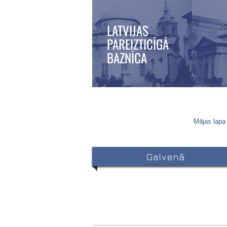
LATVIJAS
PAREIZTICĪGĀ
BAZNĪCA
Mājas lapa 
Galvenā