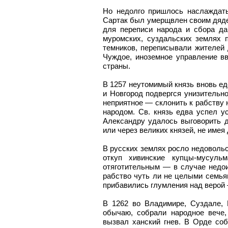
Но недолго пришлось наслаждать
Сартак был умерщвлен своим дяде
для переписи народа и сбора да
муромских, суздальских землях п
темников, переписывали жителей
Чуждое, иноземное управление вв
страны.
В 1257 неутомимый князь вновь ед
и Новгород подвергся унизительн
неприятное — склонить к рабству 
народом. Св. князь едва успел у
Александру удалось выговорить 
или через великих князей, не имея
В русских землях росло недовольс
откуп хивинские купцы-мусуль
отяготительным — в случае недои
рабство чуть ли не целыми семьям
прибавились глумления над верой 
В 1262 во Владимире, Суздале, 
обычаю, собрали народное вече,
вызвал ханский гнев. В Орде соб