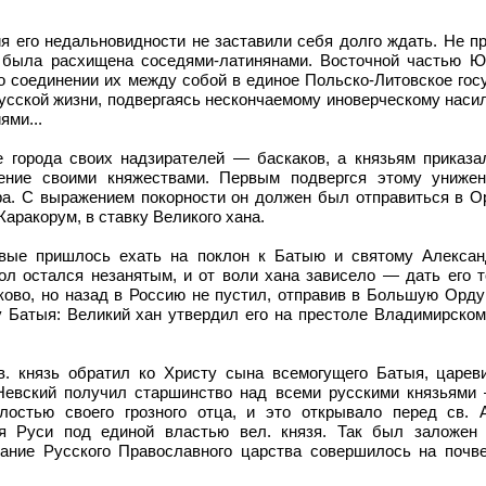
я его недальновидности не заставили себя долго ждать. Не п
на была расхищена соседями-латинянами. Восточной частью 
по соединении их между собой в единое Польско-Литовское го
русской жизни, подвергаясь нескончаемому иноверческому наси
ями...
е города своих надзирателей — баскаков, а князьям приказа
ение своими княжествами. Первым подвергся этому унижен
ра. С выражением покорности он должен был отправиться в Ор
аракорум, в ставку Великого хана.
рвые пришлось ехать на поклон к Батыю и святому Александ
ол остался незанятым, и от воли хана зависело — дать его 
ково, но назад в Россию не пустил, отправив в Большую Орду
у Батыя: Великий хан утвердил его на престоле Владимирско
в. князь обратил ко Христу сына всемогущего Батыя, цареви
Невский получил старшинство над всеми русскими князьями
остью своего грозного отца, и это открывало перед св. 
я Руси под единой властью вел. князя. Так был заложен
тание Русского Православного царства совершилось на почве