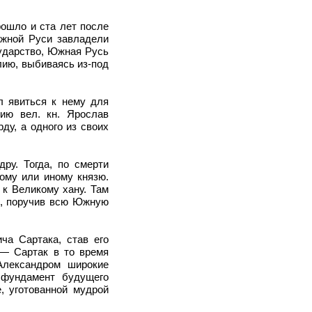
рошло и ста лет после
Южной Руси завладели
сударство, Южная Русь
лию, выбиваясь из-под
л явиться к нему для
ию вел. кн. Ярослав
ду, а одного из своих
ру. Тогда, по смерти
тому или иному князю.
 к Великому хану. Там
м, поручив всю Южную
ча Сартака, став его
 — Сартак в то время
Александром широкие
 фундамент будущего
, уготованной мудрой