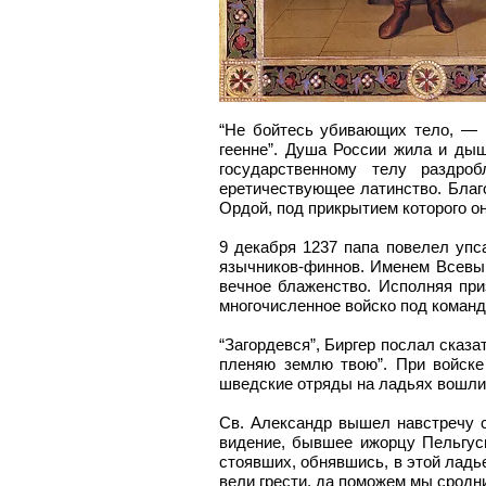
“Не бойтесь убивающих тело, — 
геенне”. Душа России жила и дыш
государственному телу раздро
еретичествующее латинство. Благо
Ордой, под прикрытием которого он
9 декабря 1237 папа повелел упс
язычников-финнов. Именем Всевыш
вечное блаженство. Исполняя при
многочисленное войско под команд
“Загордевся”, Биргер послал сказ
пленяю землю твою”. При войске
шведские отряды на ладьях вошли 
Св. Александр вышел навстречу с
видение, бывшее ижорцу Пельгуси
стоявших, обнявшись, в этой ладь
вели грести, да поможем мы сродн