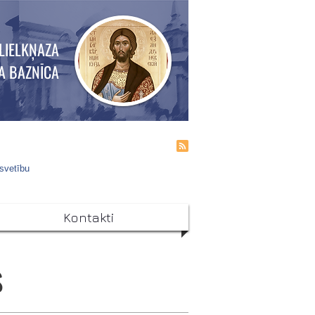
LIELKŅAZA
A BAZNĪCA
 svetību
Kontakti
s