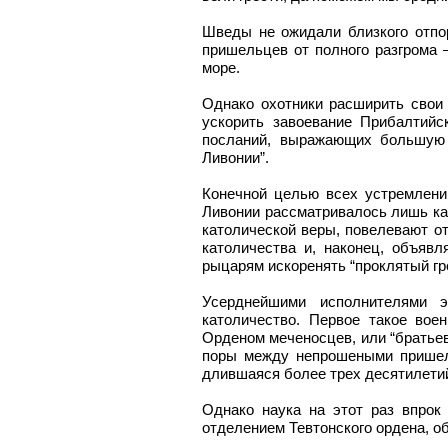
Шведы не ожидали близкого отпо
пришельцев от полного разгрома 
море.
Однако охотники расширить свои
ускорить завоевание Прибалтийс
посланий, выражающих большую “
Ливонии”.
Конечной целью всех устремлени
Ливонии рассматривалось лишь ка
католической веры, повелевают о
католичества и, наконец, объяв
рыцарям искоренять “проклятый гре
Усерднейшими исполнителями э
католичество. Первое такое вое
Орденом меченосцев, или “братьев 
поры между непрошеными пришель
длившаяся более трех десятилетий
Однако наука на этот раз впрок
отделением Тевтонского ордена, о