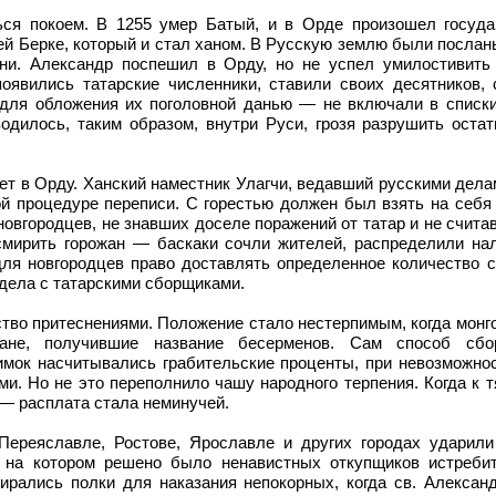
ся покоем. В 1255 умер Батый, и в Орде произошел госуда
й Берке, который и стал ханом. В Русскую землю были послан
ни. Александр поспешил в Орду, но не успел умилостивить
оявились татарские численники, ставили своих десятников, 
 для обложения их поголовной данью — не включали в списк
одилось, таким образом, внутри Руси, грозя разрушить оста
ет в Орду. Ханский наместник Улагчи, ведавший русскими дела
ой процедуре переписи. С горестью должен был взять на себя
новгородцев, не знавших доселе поражений от татар и не счит
смирить горожан — баскаки сочли жителей, распределили нал
для новгородцев право доставлять определенное количество 
 дела с татарскими сборщиками.
тво притеснениями. Положение стало нестерпимым, когда монг
мане, получившие название бесерменов. Сам способ сб
мок насчитывались грабительские проценты, при невозможнос
и. Но не это переполнило чашу народного терпения. Когда к 
— расплата стала неминучей.
Переяславле, Ростове, Ярославле и других городах ударили
 на котором решено было ненавистных откупщиков истребить
ирались полки для наказания непокорных, когда св. Алексан