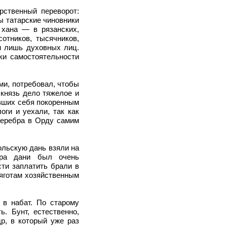
рственный переворот:
ы татарские чиновники
 хана — в рязанских,
сотников, тысячников,
и лишь духовных лиц.
тки самостоятельности
ми, потребовал, чтобы
 князь дело тяжелое и
авших себя покоренным
оги и уехали, так как
серебра в Орду самим
ольскую дань взяли на
ора дани был очень
ти заплатить брали в
тяготам хозяйственным
 в набат. По старому
. Бунт, естественно,
др, в который уже раз