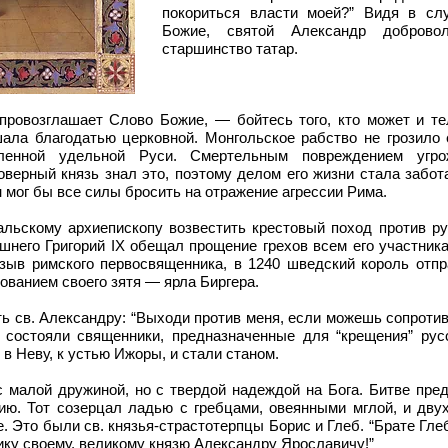
покориться власти моей?” Видя в сл
Божие, святой Александр доброво
старшинство татар.
провозглашает Слово Божие, — бойтесь того, кто может и те
ала благодатью церковной. Монгольское рабство не грозило 
бленной удельной Руси. Смертельным повреждением угро
верный князь знал это, поэтому делом его жизни стала забот
 мог бы все силы бросить на отражение агрессии Рима.
альскому архиепископу возвестить крестовый поход против ру
него Григорий IX обещал прощение грехов всем его участник
зыв римского первосвященника, в 1240 шведский король отпр
ованием своего зятя — ярла Биргера.
ать св. Александру: “Выходи против меня, если можешь сопротив
 состояли священники, предназначенные для “крещения” русс
в Неву, к устью Ижоры, и стали станом.
 малой дружиной, но с твердой надеждой на Бога. Битве пре
ю. Тот созерцал ладью с гребцами, овеянными мглой, и двух
е. Это были св. князья-страстотерпцы Борис и Глеб. “Брате Гле
ику своему, великому князю Александру Ярославичу!”