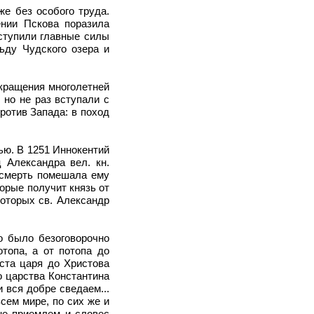
же без особого труда.
нии Пскова поразила
ступили главные силы
ьду Чудского озера и
екращения многолетней
 но не раз вступали с
ротив Запада: в поход
ью. В 1251 Иннокентий
 Александра вел. кн.
 смерть помешала ему
орые получит князь от
которых св. Александр
во было безоговорочно
отопа, а от потопа до
уста царя до Христова
о царства Константина
 вся добре сведаем...
сем мире, по сих же и
не приемлем и словес