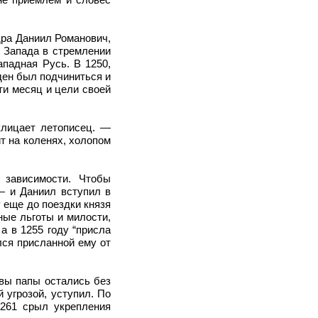
дра Даниил Романович,
о Запада в стремлении
ападная Русь. В 1250,
жден был подчиниться и
ти месяц и цели своей
клицает летописец. —
т на коленях, холопом
 зависимости. Чтобы
— и Даниил вступил в
 еще до поездки князя
ные льготы и милости,
а в 1255 году “присла
лся присланной ему от
вы папы остались без
 угрозой, уступил. По
1261 срыл укрепления