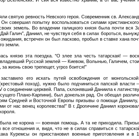
ляли святую ревность Невского героя. Современник св. Алексан
ь. Он совершил попытку воспользоваться силами христианског
своих земель. Во владении галицкого князя была почти вся З
“Дай Галич”, Даниил, не чувствуя себя в силах бороться, выну
 ожидания, встречен он был ласково, пробыл в ставке хана поч
го земли.
ась князю эта поездка. “О злее зла честь татарская! — вос
 владевший Русской землей — Киевом, Волынью, Галичем, стои
 за жизнь свою трепещет, угроз боится!”
заставило его искать путей освобождения от монгольской
(крестовый поход), нужно было подчиниться папской власти 
V о соединении церквей. Папа, склонявший Даниила к латинству
есущего Плано-Карпини), был донельзя рад. Он обещал различ
арям Средней и Восточной Европы призывы о помощи Даниилу, 
ими от нас венец королевства!” В г. Дрогичине Даниил коронова
короля.
была не корона — военная помощь. А та не приходила. Призы
 все отношения и, видя, что не в силах справиться с татарской
кака Куремсы он приостановил военные приготовления и в 