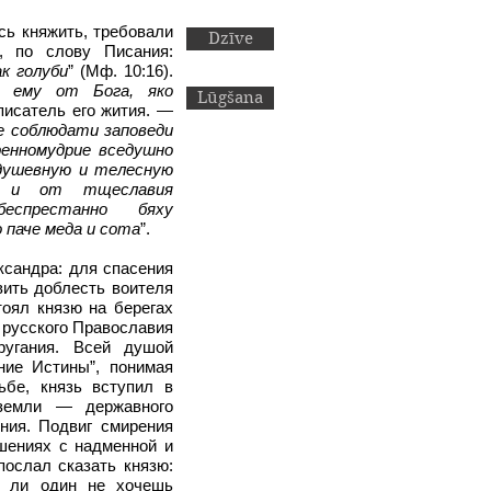
сь княжить, требовали
Dzīve
, по слову Писания:
к голуби
” (Мф. 10:16).
 ему от Бога, яко
Lūgšana
писатель его жития. —
е соблюдати заповеди
ренномудрие вседушно
 душевную и телесную
а и от тщеславия
еспрестанно бяху
 паче меда и сота
”.
ксандра: для спасения
ить доблесть воителя
тоял князю на берегах
 русского Православия
ругания. Всей душой
ние Истины”, понимая
ьбе, князь вступил в
 земли — державного
ния. Подвиг смирения
шениях с надменной и
ослал сказать князю:
ы ли один не хочешь